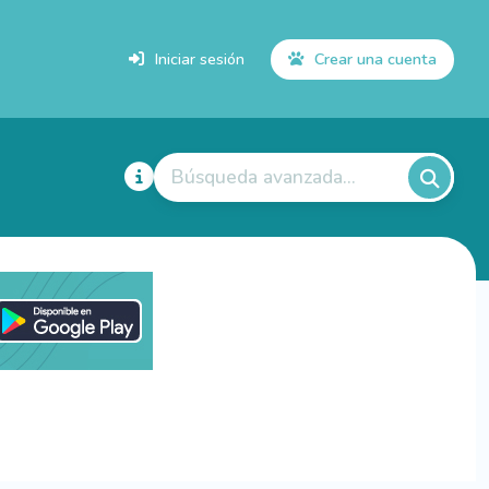
Iniciar sesión
Crear una cuenta
Búsqueda avanzada...