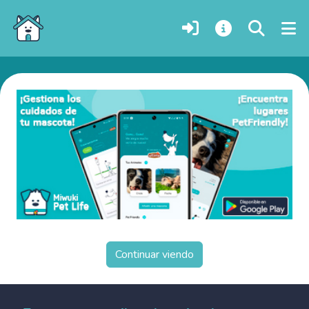
Perros en adopción en Bolikhamxai, Laos
Continuar viendo