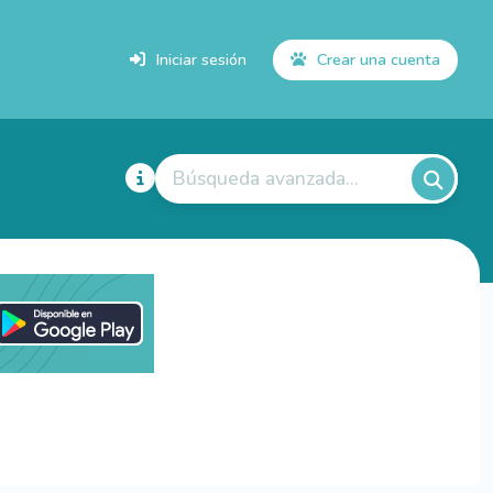
Iniciar sesión
Crear una cuenta
Búsqueda avanzada...