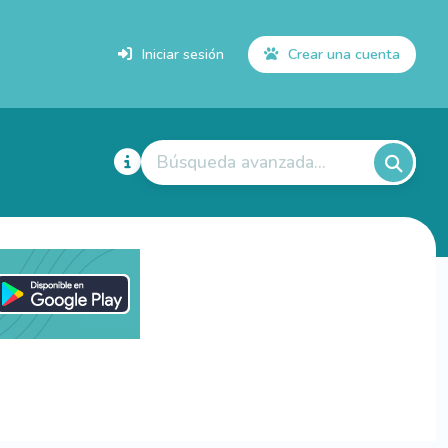
Iniciar sesión
Crear una cuenta
Búsqueda avanzada...