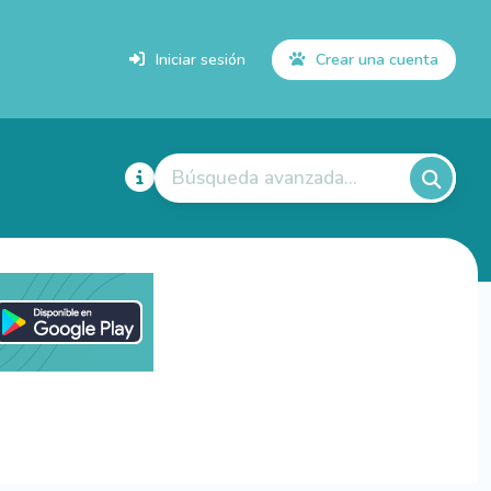
Iniciar sesión
Crear una cuenta
Búsqueda avanzada...