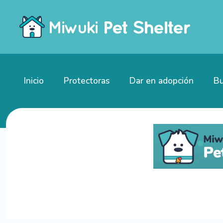
Inicio
Protectoras
Dar en adopción
Bu
Perros en adopción en San Pablo​, Perú