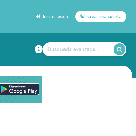
Iniciar sesión
Crear una cuenta
Búsqueda avanzada...