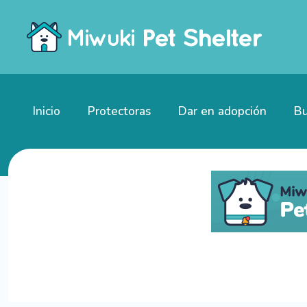
Inicio
Protectoras
Dar en adopción
Bu
Gatitos en adopción