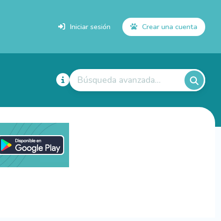
Iniciar sesión
Crear una cuenta
Búsqueda avanzada...