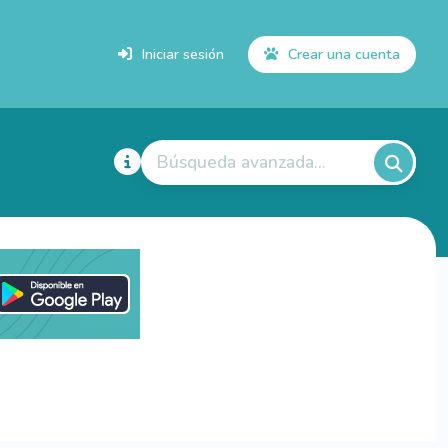
Iniciar sesión
Crear una cuenta
Búsqueda avanzada...