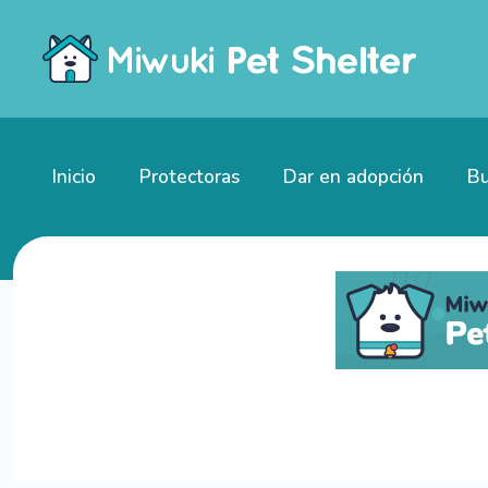
Inicio
Protectoras
Dar en adopción
Bu
Gatitos en adopción