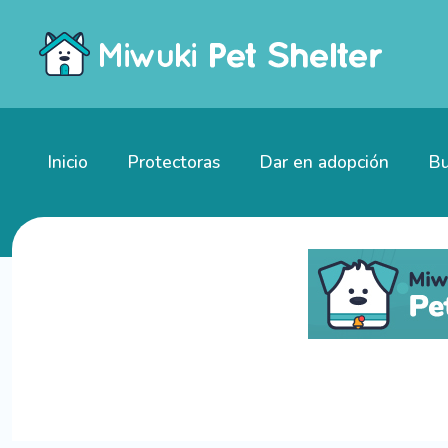
Inicio
Protectoras
Dar en adopción
Bu
Gatitos en adopción