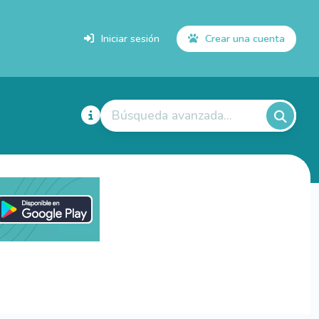
Iniciar sesión
Crear una cuenta
Búsqueda avanzada...