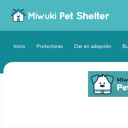
Inicio
Protectoras
Dar en adopción
Bu
Gatitos en adopción