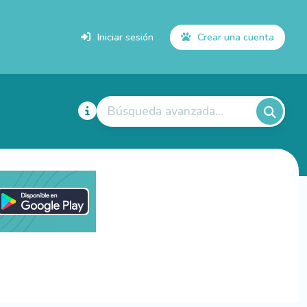
Iniciar sesión
Crear una cuenta
Búsqueda avanzada...