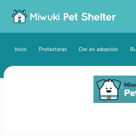
Inicio
Protectoras
Dar en adopción
Bu
Gatitos en adopción