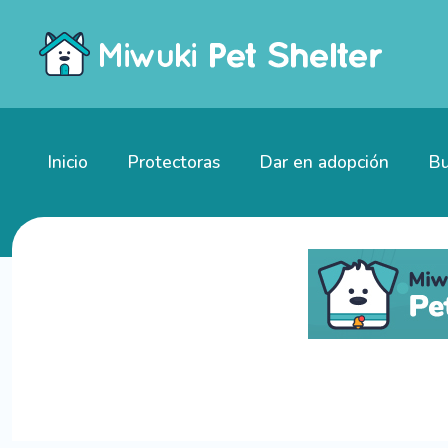
Inicio
Protectoras
Dar en adopción
Bu
Gatitos en adopción