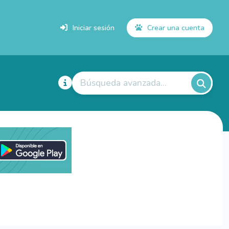
Iniciar sesión
Crear una cuenta
Búsqueda avanzada...