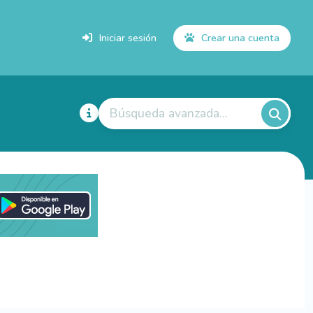
Iniciar sesión
Crear una cuenta
Búsqueda avanzada...