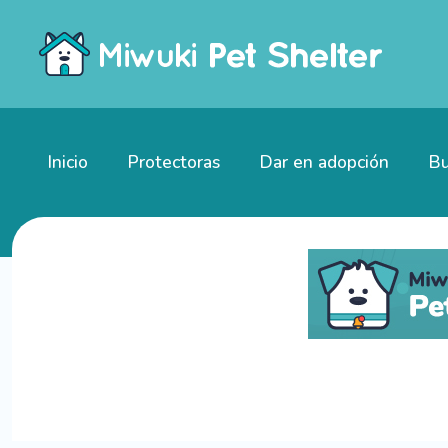
Inicio
Protectoras
Dar en adopción
Bu
Gatitos en adopción