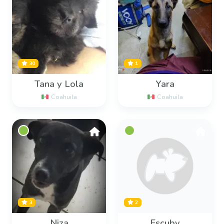
30
1
Tana y Lola
Yara
Coahuila
Coahuila
3
2
Niza
Escuby