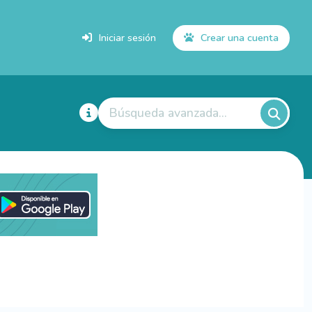
Iniciar sesión
Crear una cuenta
Búsqueda avanzada...