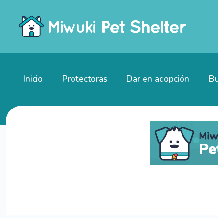
Inicio
Protectoras
Dar en adopción
Bu
Gatitos en adopción