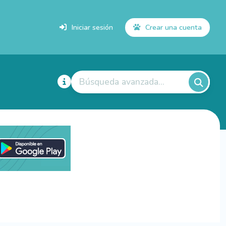
Iniciar sesión
Crear una cuenta
Búsqueda avanzada...