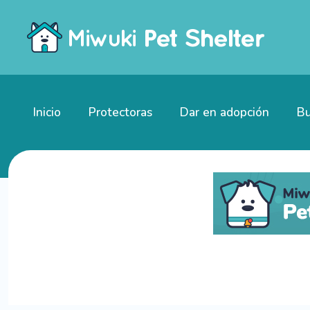
Inicio
Protectoras
Dar en adopción
Bu
Gatitos en adopción