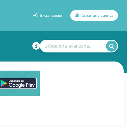
Iniciar sesión
Crear una cuenta
Búsqueda avanzada...