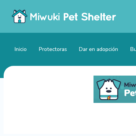
Inicio
Protectoras
Dar en adopción
Bu
Gatitos en adopción