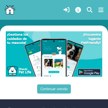
Gatitos en adopción
Continuar viendo