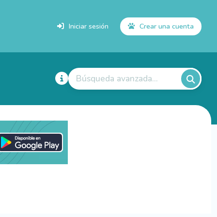
Iniciar sesión
Crear una cuenta
Búsqueda avanzada...