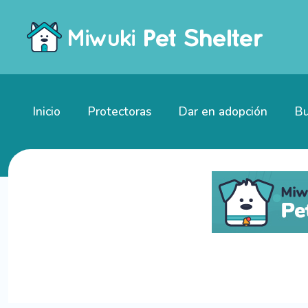
Inicio
Protectoras
Dar en adopción
Bu
Gatitos en adopción