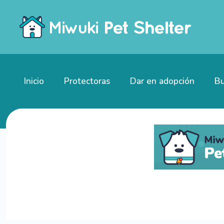
Inicio
Protectoras
Dar en adopción
Bu
Gatitos en adopción