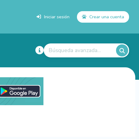
Iniciar sesión
Crear una cuenta
Búsqueda avanzada...