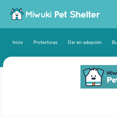
Inicio
Protectoras
Dar en adopción
Bu
Gatitos en adopción