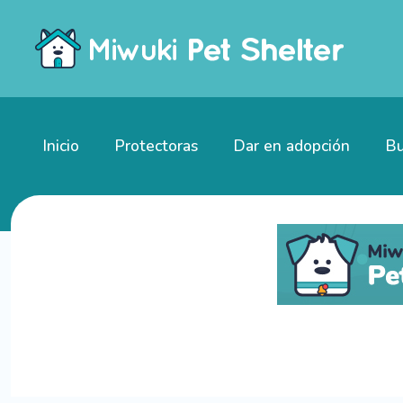
Inicio
Protectoras
Dar en adopción
Bu
Gatitos en adopción