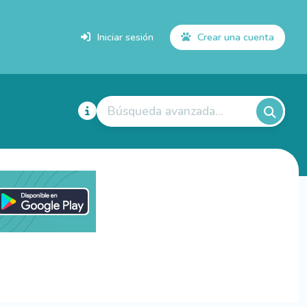
Iniciar sesión
Crear una cuenta
Búsqueda avanzada...