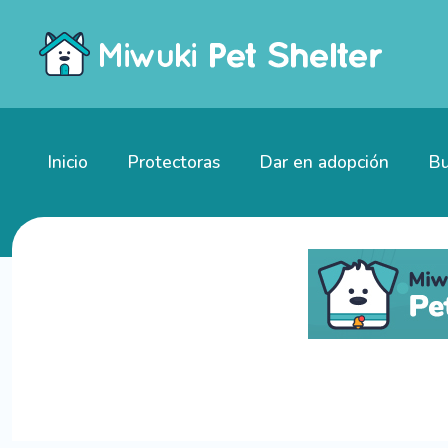
Inicio
Protectoras
Dar en adopción
Bu
Gatitos en adopción