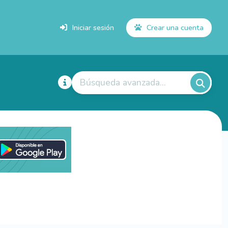
Iniciar sesión
Crear una cuenta
Búsqueda avanzada...