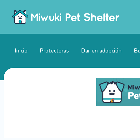
Inicio
Protectoras
Dar en adopción
Bu
Gatitos en adopción