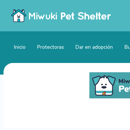
Inicio
Protectoras
Dar en adopción
Bu
Gatitos en adopción