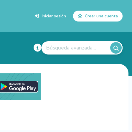
Iniciar sesión
Crear una cuenta
Búsqueda avanzada...