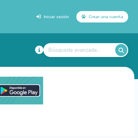
Iniciar sesión
Crear una cuenta
Búsqueda avanzada...