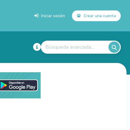
Iniciar sesión
Crear una cuenta
Búsqueda avanzada...