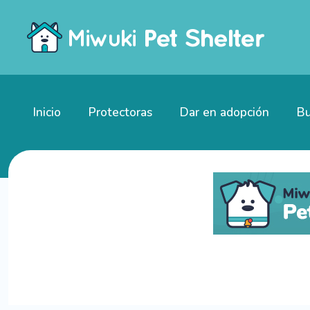
Inicio
Protectoras
Dar en adopción
Bu
Gatitos en adopción