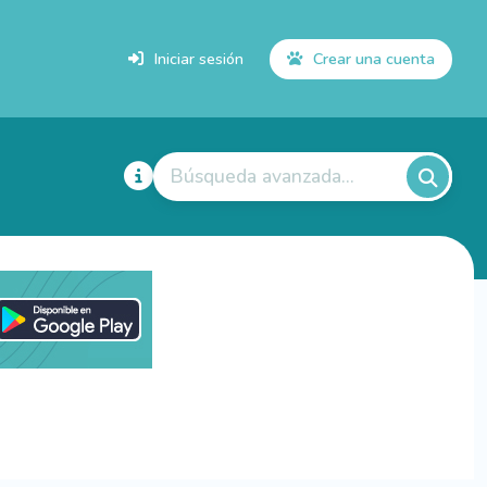
Iniciar sesión
Crear una cuenta
Búsqueda avanzada...