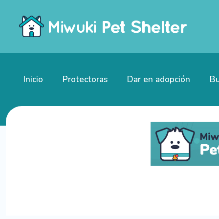
Inicio
Protectoras
Dar en adopción
Bu
Gatitos en adopción