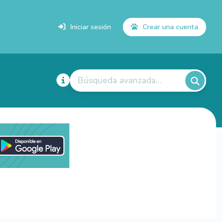
Iniciar sesión
Crear una cuenta
Búsqueda avanzada...