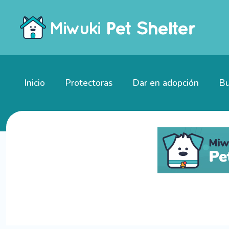
Inicio
Protectoras
Dar en adopción
Bu
Gatitos en adopción