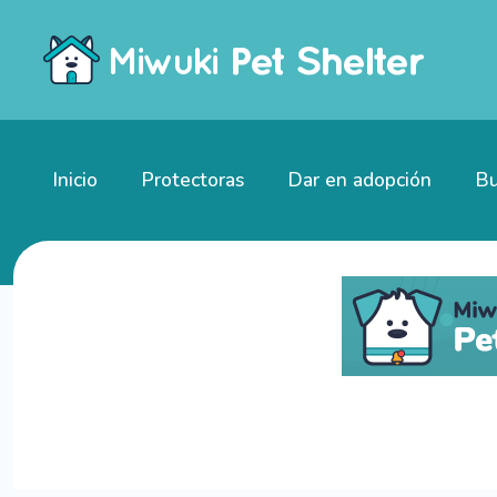
Inicio
Protectoras
Dar en adopción
Bu
Gatitos en adopción