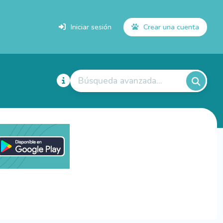
Iniciar sesión
Crear una cuenta
Búsqueda avanzada...