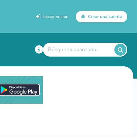
Iniciar sesión
Crear una cuenta
Búsqueda avanzada...