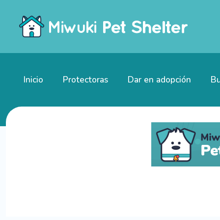
Inicio
Protectoras
Dar en adopción
Bu
Gatitos en adopción