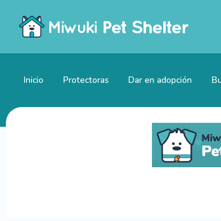
Inicio
Protectoras
Dar en adopción
Bu
Gatitos en adopción