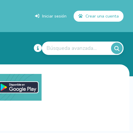
Iniciar sesión
Crear una cuenta
Búsqueda avanzada...