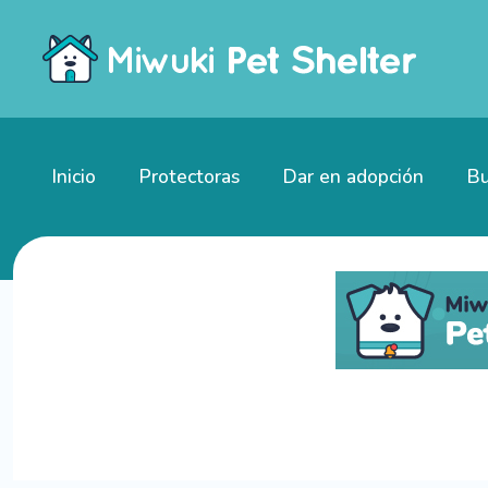
Inicio
Protectoras
Dar en adopción
Bu
Gatitos en adopción