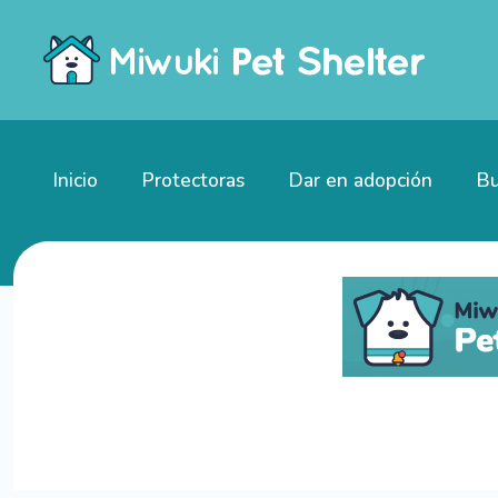
Inicio
Protectoras
Dar en adopción
Bu
Gatitos en adopción