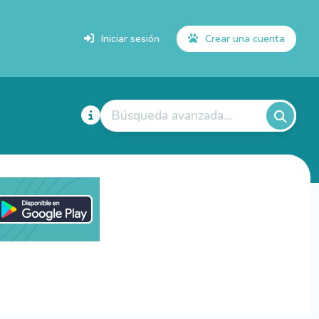
Iniciar sesión
Crear una cuenta
Búsqueda avanzada...