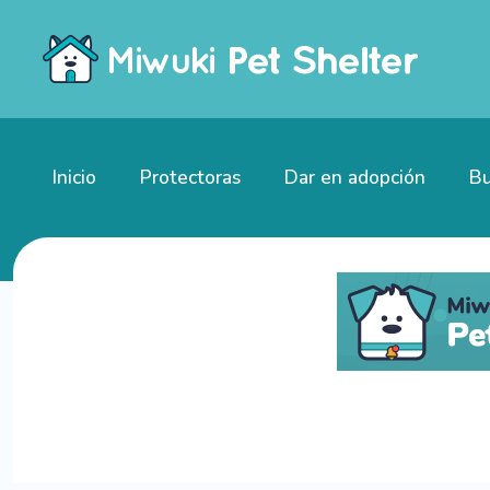
Inicio
Protectoras
Dar en adopción
Bu
Gatitos en adopción