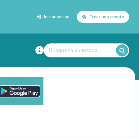
Iniciar sesión
Crear una cuenta
Búsqueda avanzada...