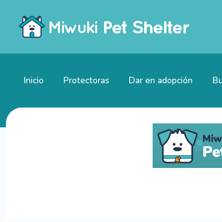
Inicio
Protectoras
Dar en adopción
Bu
Gatitos en adopción