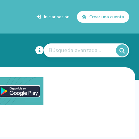
Iniciar sesión
Crear una cuenta
Búsqueda avanzada...