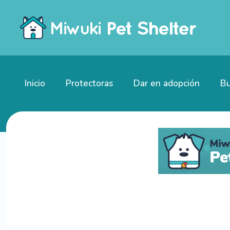
Inicio
Protectoras
Dar en adopción
Bu
Gatitos en adopción