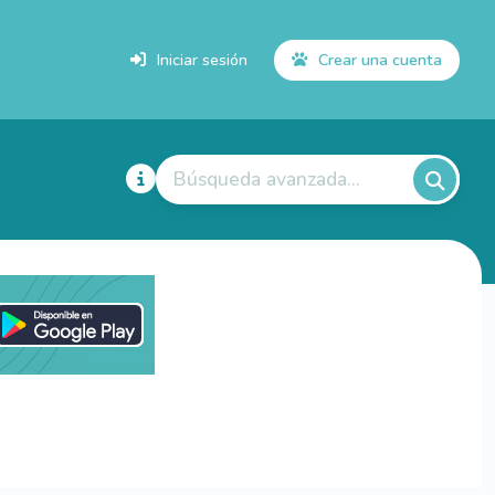
Iniciar sesión
Crear una cuenta
Búsqueda avanzada...