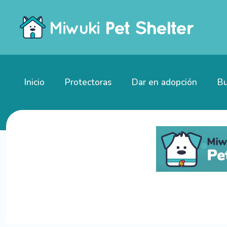
Inicio
Protectoras
Dar en adopción
Bu
Gatitos en adopción