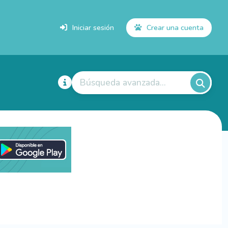
Iniciar sesión
Crear una cuenta
Búsqueda avanzada...