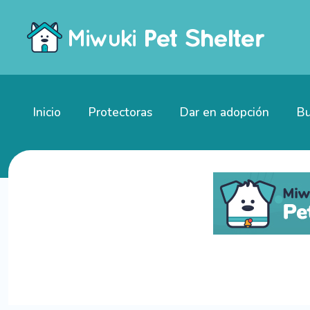
Inicio
Protectoras
Dar en adopción
Bu
Gatitos en adopción