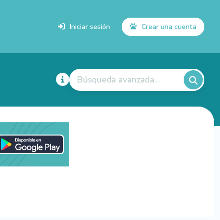
Iniciar sesión
Crear una cuenta
Búsqueda avanzada...