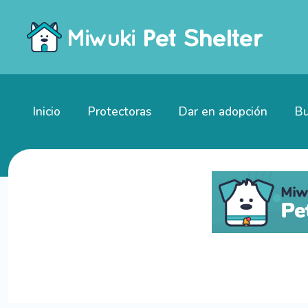
Inicio
Protectoras
Dar en adopción
Bu
Gatitos en adopción