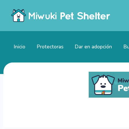
Inicio
Protectoras
Dar en adopción
Bu
Gatitos en adopción