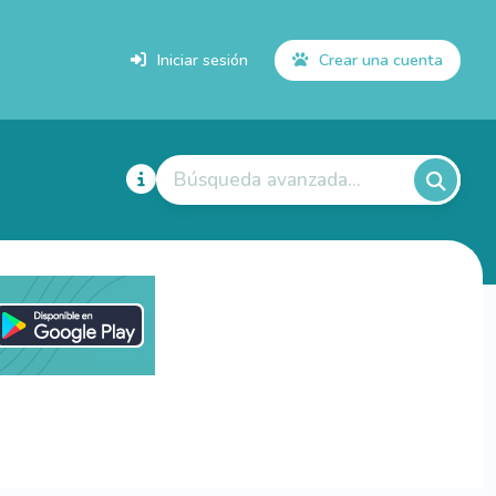
Iniciar sesión
Crear una cuenta
Búsqueda avanzada...