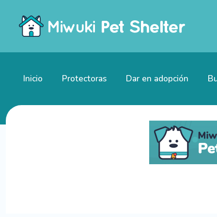
Inicio
Protectoras
Dar en adopción
Bu
Gatitos en adopción