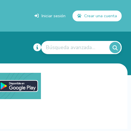
Iniciar sesión
Crear una cuenta
Búsqueda avanzada...