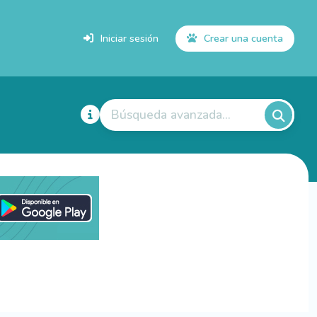
Iniciar sesión
Crear una cuenta
Búsqueda avanzada...