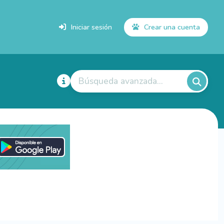
Iniciar sesión
Crear una cuenta
Búsqueda avanzada...