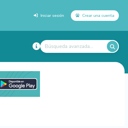
Iniciar sesión
Crear una cuenta
Búsqueda avanzada...