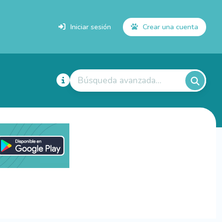
Iniciar sesión
Crear una cuenta
Búsqueda avanzada...