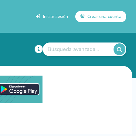
Iniciar sesión
Crear una cuenta
Búsqueda avanzada...