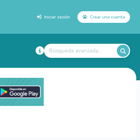
Iniciar sesión
Crear una cuenta
Búsqueda avanzada...