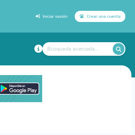
Iniciar sesión
Crear una cuenta
Búsqueda avanzada...